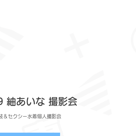
29 紬あいな 撮影会
装＆セクシー水着個人撮影会